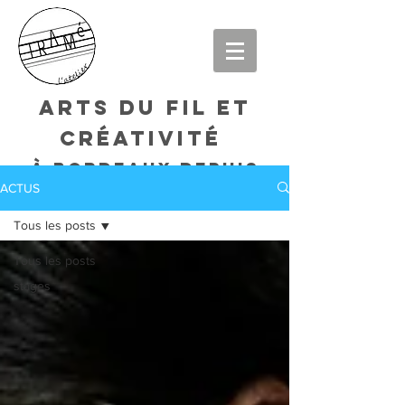
arts du fil et
créativité
à bordeaux DEPUIS
ACTUS
2015
Tous les posts
Tous les posts
stages