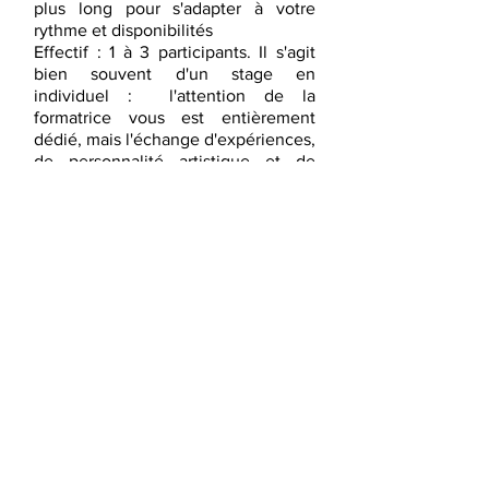
plus long pour s'adapter à votre
rythme et disponibilités
Effectif : 1 à 3 participants. Il s'agit
bien souvent d'un stage en
individuel : l'attention de la
formatrice vous est entièrement
dédié, mais l'échange d'expériences,
de personnalité artistique et de
parcours est moins riche qu'en
groupe. Nous vous conseillons un
premier stage court pour vérifier si le
"courant" passe !
Frais pédagogiques : 720€
NOUS
CONTACTER