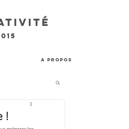
ativité
Se connecter
015
A PROPOS
 !