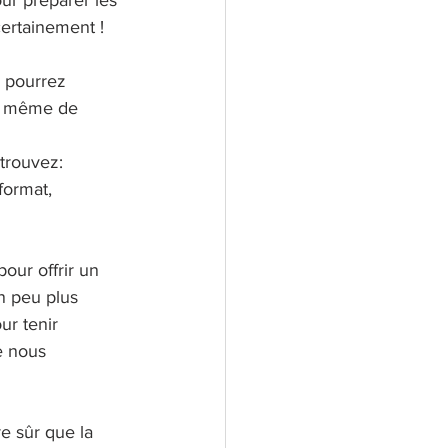
our préparer les 
certainement !
s pourrez 
 et même de 
trouvez:
format, 
our offrir un 
n peu plus 
r tenir 
e nous 
e sûr que la 