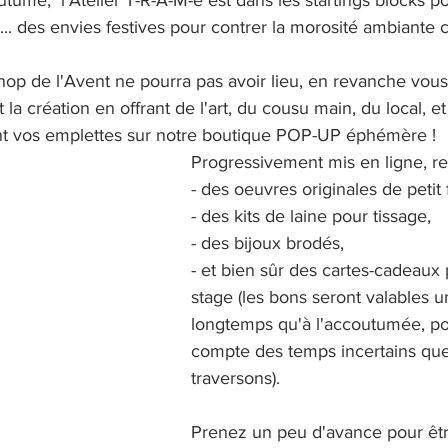
utume,  l'Atelier T-R-A-M-é est dans les startings blocks p
ié... des envies festives pour contrer la morosité ambiante 
hop de l'Avent ne pourra pas avoir lieu, en revanche vou
et la création en offrant de l'art, du cousu main, du local,
sant vos emplettes sur notre boutique POP-UP éphémère !
Progressivement mis en ligne, re
- des oeuvres originales de petit 
- des kits de laine pour tissage,
- des bijoux brodés, 
- et bien sûr des cartes-cadeaux p
stage (les bons seront valables u
longtemps qu'à l'accoutumée, pou
compte des temps incertains qu
traversons).
Prenez un peu d'avance pour êtr