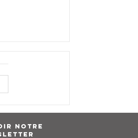
LETTER #01/21
oir notre
sletter