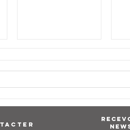
NEWSLETTER #02/21
NEWS
recev
TACTER
new