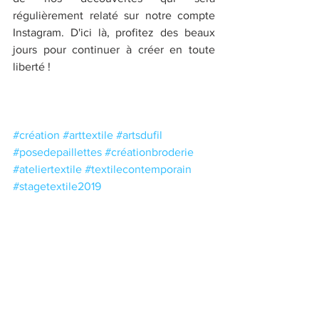
régulièrement relaté sur notre compte 
Instagram. D'ici là, profitez des beaux 
jours pour continuer à créer en toute 
liberté !
#création
#arttextile
#artsdufil
#posedepaillettes
#créationbroderie
#ateliertextile
#textilecontemporain
#stagetextile2019
#stagebroderieavril2019
#stagetissagebordeaux
#stagetissagemars2019