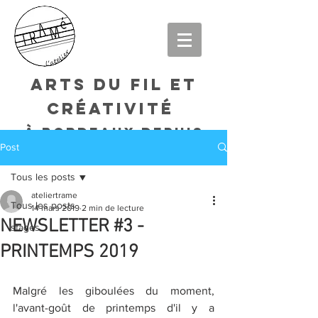
arts du fil et
créativité
à bordeaux DEPUIS
Post
2015
Tous les posts
ateliertrame
Tous les posts
14 mars 2019
2 min de lecture
NEWSLETTER #3 -
stages
PRINTEMPS 2019
Malgré les giboulées du moment, 
l'avant-goût de printemps d'il y a 