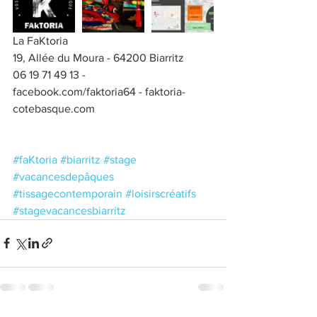
La FaKtoria
19, Allée du Moura - 64200 Biarritz
06 19 71 49 13 - 
facebook.com/faktoria64 - faktoria-
cotebasque.com
#faKtoria
#biarritz
#stage
#vacancesdepâques
#tissagecontemporain
#loisirscréatifs
#stagevacancesbiarritz