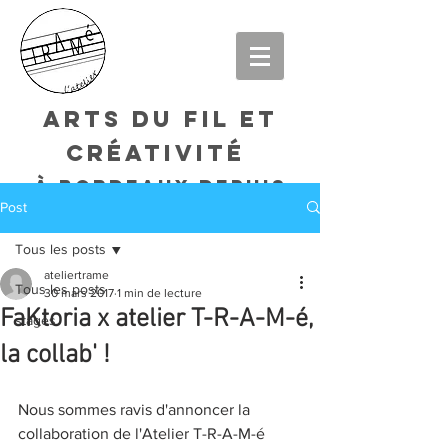
arts du fil et
créativité
à bordeaux DEPUIS
Post
2015
Tous les posts
ateliertrame
Tous les posts
30 mars 2017
1 min de lecture
FaKtoria x atelier T-R-A-M-é,
stages
la collab' !
Nous sommes ravis d'annoncer la 
collaboration de l'Atelier T-R-A-M-é 